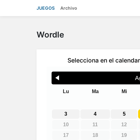
JUEGOS
Archivo
Wordle
Selecciona en el calendar
A
Lu
Ma
Mi
3
4
5
10
11
12
17
18
19