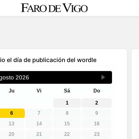
io el día de publicación del wordle
gosto
2026
Ju
Vi
Sá
Do
1
2
6
7
8
9
13
14
15
16
20
21
22
23