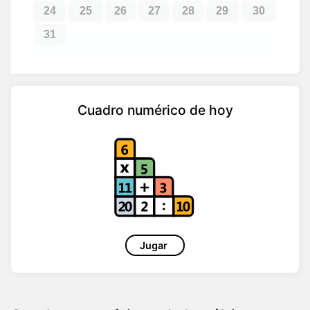
24
25
26
27
28
29
30
31
Cuadro numérico de hoy
Jugar