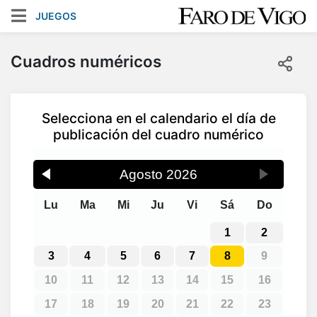
JUEGOS
Cuadros numéricos
Selecciona en el calendario el día de
publicación del cuadro numérico
Agosto
2026
Lu
Ma
Mi
Ju
Vi
Sá
Do
1
2
3
4
5
6
7
8
9
10
11
12
13
14
15
16
17
18
19
20
21
22
23