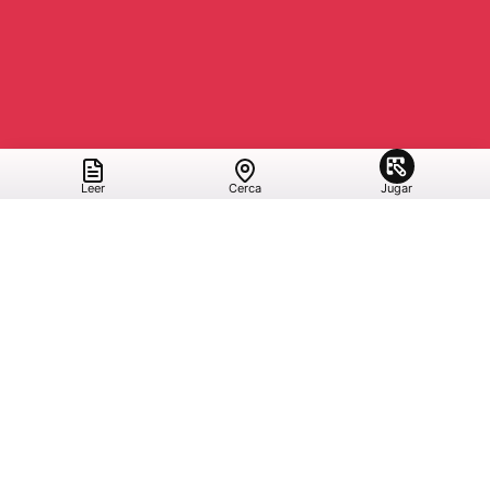
Leer
Cerca
Jugar
GRAN VIGO
GALICIA
ACTUALIDAD
ECONOMÍA
SOCIEDAD
DEPORTES