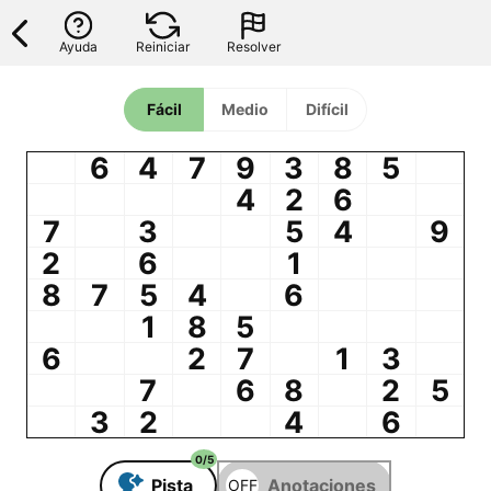
Ayuda
Reiniciar
Resolver
Fácil
Medio
Difícil
6
4
7
9
3
8
5
4
2
6
7
3
5
4
9
2
6
1
8
7
5
4
6
1
8
5
6
2
7
1
3
7
6
8
2
5
3
2
4
6
0
/
5
Pista
Anotaciones